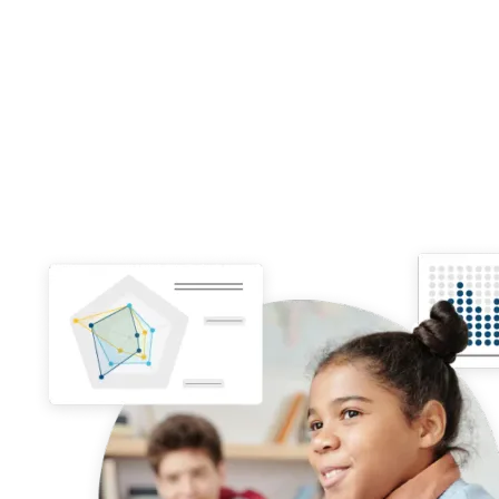
Human AI analiza el lenguaje natural de
alumnos y docentes para evaluar
sus
competencias y proporcionar informes
personalizados y comparativas que ayuden a diseñar estrategias de desarrollo,
adaptadas a cada estudiante.