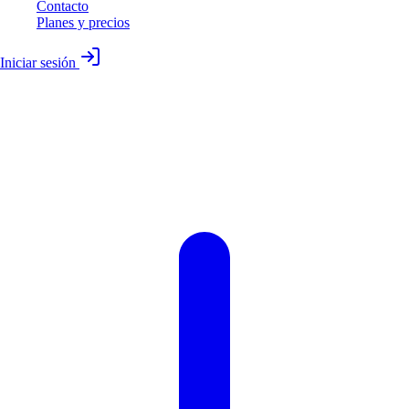
Contacto
Planes y precios
Iniciar sesión
Tu aliado para identificar y potenciar las
habilidades
socioemocionales clave para el éxito
académico y personal