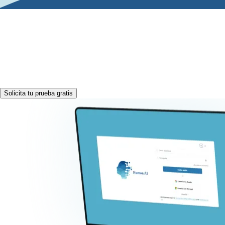
Human AI, tu aliado con la
ciencia como base y las personas
en el centro.
Solicita tu prueba gratis