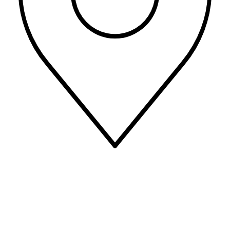
C/ Arcadio María Larraona, 1 31008 Pamplona/Iruña - Navarra