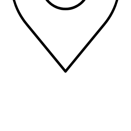
C/ Arcadio María Larraona, 1 31008 Pamplona/Iruña - Navarra