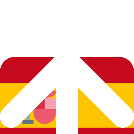
JURISDICCIÓN
La relación entre APLICACIONES HUMANAS CON
INTELIGENCIA ARTIFICIAL S.L. (AHIA) y el USUARIO se
regirá por la normativa española vigente y cualquier controversia se
someterá a los Juzgados y tribunales que corresponda.