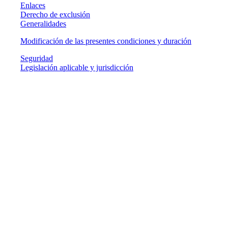
Enlaces
Derecho de exclusión
Generalidades
Modificación de las presentes condiciones y duración
Seguridad
Legislación aplicable y jurisdicción
TITULARIDAD
En cumplimiento de las obligaciones establecidas en el artículo 10 de
la Ley 34/2002, de 11 de julio, de Servicios de la Sociedad de la
Información y Comercio Electrónico, se hace constar que esta página
corresponde a la entidad:
APLICACIONES HUMANAS CON INTELIGENCIA
ARTIFICIAL S.L. (AHIA).
CIF: B71412696.
Domicilio: Calle Arcadio María Larraona, 1, 2ª 31008,
Pamplona/Iruña.