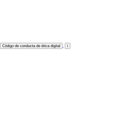
directrices de la
Asociación Americana de
Psicología
La recomendación del consenso de Beijing sobre Inteligencia Artificial y
educación, los principios éticos de la Carta de Derechos Digitales y la Comisión
de Pruebas del Consejo Superior de Psicología.
i
Código de conducta de ética digital
i
Los clientes de Human AI se comprometen
a: