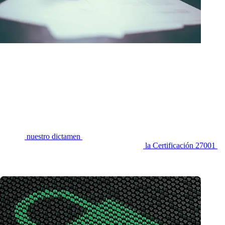
Tratamiento de los datos de los usuarios por parte de Human AI
Tomamos todas las precauciones requeridas para proteger todos los
datos. En cuanto a la confidencialidad, no compartimos la información
con terceros, a menos que lo exija la ley. Human AI se adhiere a los
más altos estándares de confidencialidad y ética. Todos nuestros
clientes están obligados a firmar el código de conducta ética digital.
Conoce
nuestro dictamen
respecto al Reglamento 2024/1689 y la
evaluación de la personalidad. Contamos con
la Certificación 27001
,
una norma internacional que avala que gestionamos la seguridad de la
información con rigor, ética y responsabilidad.