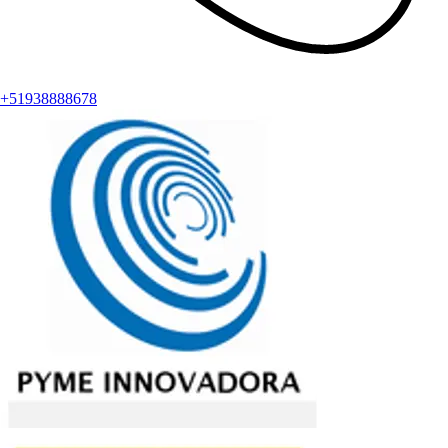
+51938888678