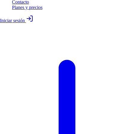
Contacto
Planes y precios
Iniciar sesión
Nuestros clientes se comprometen a vivir
el código de conducta de ética digital